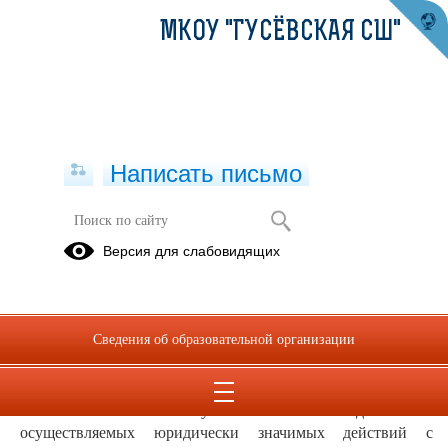
МКОУ "ГУСЁВСКАЯ СШ"
Написать письмо
Правоприменительные процедуры
Версия для слабовидящих
Региональные
Документы
документы
учреждения
Сведения об образовательной организации
Понятие правоприменительных процедур
Под правоприменительными процедурами (действиями)
понимается совокупность последовательно
осуществляемых юридически значимых действий с