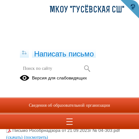
МКОУ "ГУСЁВСКАЯ СШ"
Написать письмо
Итоговое сочинение
Версия для слабовидящих
pravila-zapolneniia-blankov-2023-24.pdf
(скачать)
(посмотреть)
Методические рекомендации по итоговому сочинению 23-
Сведения об образовательной организации
24.pdf
(скачать)
(посмотреть)
Приказ по ИТОГОВОМУ СОЧИНЕНИЮ 2023 по
Ольховскому району.pdf
(скачать)
(посмотреть)
Письмо Рособрнадзора от 21.09.2023г № 04-303.pdf
(скачать)
(посмотреть)