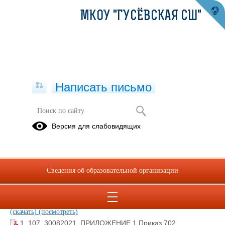
МКОУ "ГУСЁВСКАЯ СШ"
Написать письмо
ВПР (всероссийская проверочная
Версия для слабовидящих
работа)
1_107_30082021_ДОАВ2021-08-30019.pdf
(скачать)
(посмотреть)
Сведения об образовательной организации
1_107_30082021_ПРИЛОЖЕНИЕ 2 письмо МИНПРОСВ и
РОСОБРНАДЗОР от 06.08.21.pdf
(скачать)
(посмотреть)
График оценочных процедур МОУ СШ № 89 2021-2022.pdf
(скачать)
(посмотреть)
1_107_30082021_ПРИЛОЖЕНИЕ 1 Приказ 702